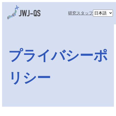
内
容
言
研究スタッフ
を
語
ス
を
キ
選
ッ
択
プ
プライバシーポ
リシー